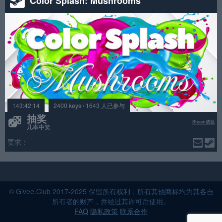
Color Splash: Mushrooms
143:42:14
2400 keys / 1643 人已参与
抽奖
Steam成就
几率中奖
要求：
© Givee.Club 2017-2025 保留所有权利，所有其他商标均为其各自
所有者的财产，并经过其许可后使用。
FAQ
隐私政策
联系合作