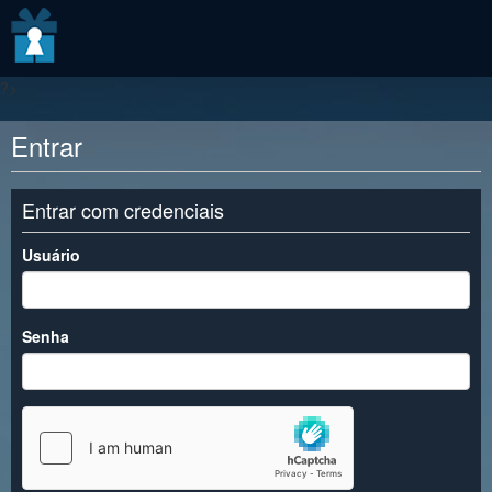
v2 beta
?>
Entrar
Entrar com credenciais
Usuário
Senha