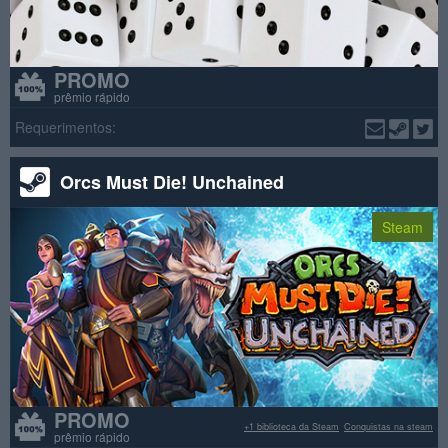
PROMO
prêmio rápido
Requerimentos:
Orcs Must Die! Unchained
Steam
PROMO
+1 biblioteca da Steam
Conquistas na steam
prêmio rápido