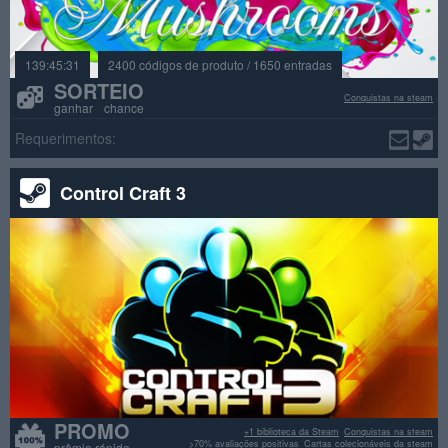
139:45:29
2400 códigos de produto / 1650 entradas
SORTEIO
Conquistas na steam
ganhar chance
Requerimentos:
Control Craft 3
PROMO
+1 biblioteca da Steam
Conquistas na steam
>70% avaliações positivas
Cartas colecionáveis da steam
prêmio rápido