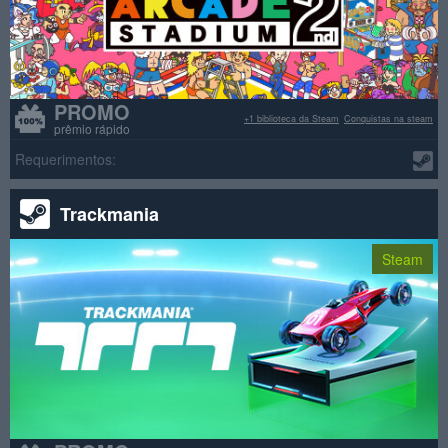
PROMO
+1 biblioteca da Steam
Conquistas na steam
prêmio rápido
Requerimentos:
Trackmania
Steam