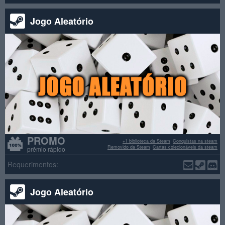
Jogo Aleatório
PROMO
+1 biblioteca da Steam
Conquistas na steam
Removido da Steam
Cartas colecionáveis da steam
prêmio rápido
Requerimentos:
Jogo Aleatório