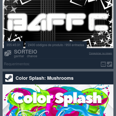
355:45:29
2400 códigos de produto / 950 entradas
SORTEIO
Conquistas na steam
ganhar chance
Requerimentos:
Color Splash: Mushrooms