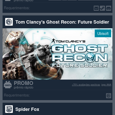
Requerimentos:
Tom Clancy's Ghost Recon: Future Soldier
Ubisoft
PROMO
>70% avaliações positivas
jogo AAA
prêmio rápido
Requerimentos:
Spider Fox