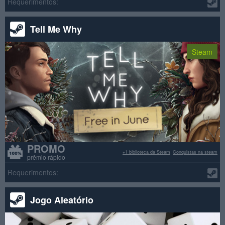
Requerimentos:
Tell Me Why
Steam
PROMO
+1 biblioteca da Steam
Conquistas na steam
prêmio rápido
Requerimentos:
Jogo Aleatório