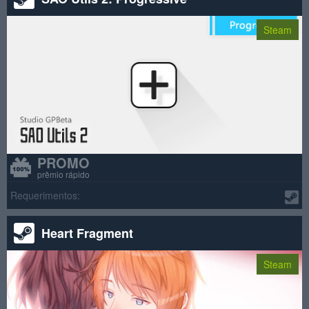
Steam
PROMO
prêmio rápido
Requerimentos:
Heart Fragment
Steam