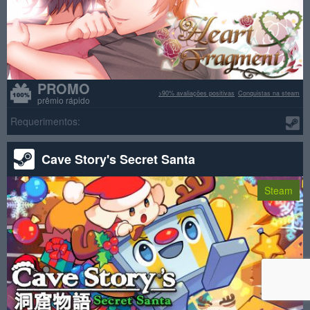
PROMO
>90% avaliações positivas
Conquistas na steam
prêmio rápido
Requerimentos:
Cave Story's Secret Santa
Steam