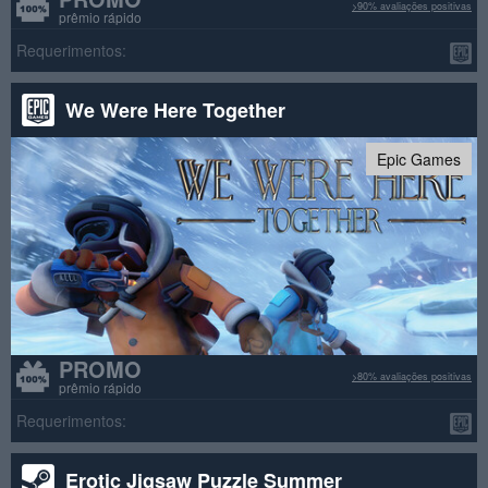
>90% avaliações positivas
prêmio rápido
Requerimentos:
We Were Here Together
Epic Games
PROMO
>80% avaliações positivas
prêmio rápido
Requerimentos:
Erotic Jigsaw Puzzle Summer