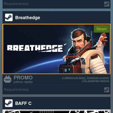
Requerimentos:
Breathedge
Steam
PROMO
+1 biblioteca da Steam
Conquistas na steam
>70% avaliações positivas
prêmio rápido
Requerimentos:
BAFF C