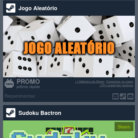
Jogo Aleatório
PROMO
+1 biblioteca da Steam
Conquistas na steam
>70% avaliações positivas
prêmio rápido
Requerimentos:
Sudoku Bactron
Steam