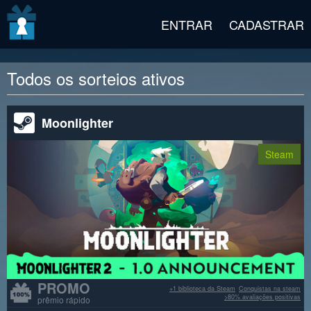
v2 beta
ENTRAR
CADASTRAR
Todos os sorteios ativos
Moonlighter
Steam
PROMO
+1 biblioteca da Steam
Conquistas na steam
>80% avaliações positivas
prêmio rápido