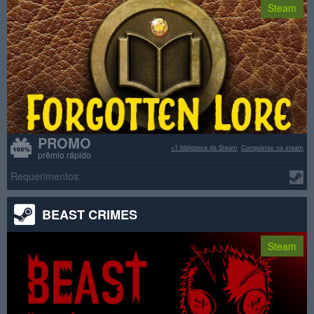
Steam
PROMO
+1 biblioteca da Steam
Conquistas na steam
prêmio rápido
Requerimentos:
BEAST CRIMES
Steam