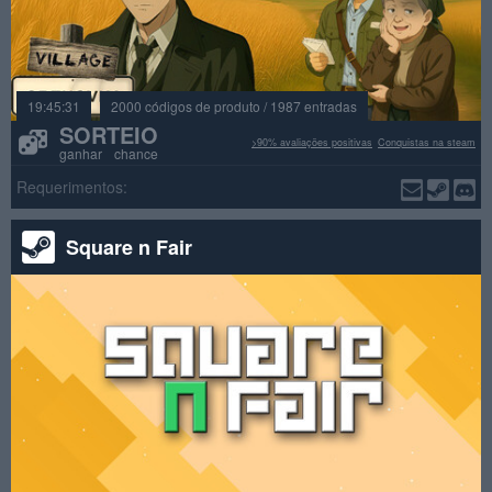
19:45:29
2000 códigos de produto / 1987 entradas
SORTEIO
>90% avaliações positivas
Conquistas na steam
ganhar chance
Requerimentos:
Square n Fair