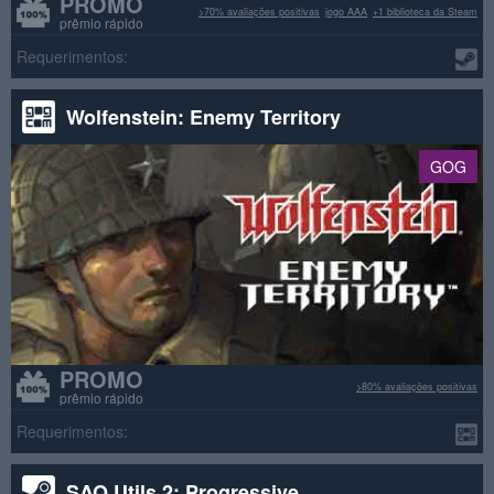
PROMO
>70% avaliações positivas
jogo AAA
+1 biblioteca da Steam
prêmio rápido
Requerimentos:
Wolfenstein: Enemy Territory
GOG
PROMO
>80% avaliações positivas
prêmio rápido
Requerimentos:
SAO Utils 2: Progressive