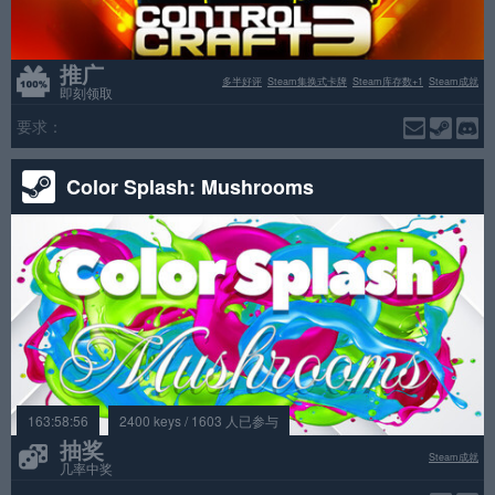
推广
多半好评
Steam集换式卡牌
Steam库存数+1
Steam成就
即刻领取
要求：
Color Splash: Mushrooms
163:58:56
2400 keys / 1603 人已参与
抽奖
Steam成就
几率中奖