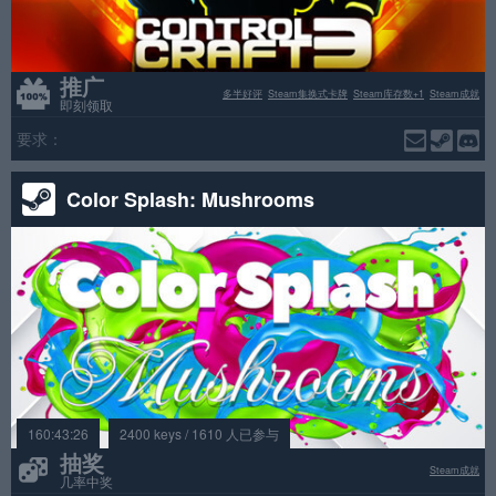
推广
多半好评
Steam集换式卡牌
Steam库存数+1
Steam成就
即刻领取
要求：
Color Splash: Mushrooms
160:43:26
2400 keys / 1610 人已参与
抽奖
Steam成就
几率中奖