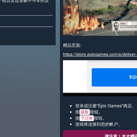
— 他负责运送极不寻常的货
赠品页面:
https://store.epicgames.com/p/deliver-
登录或注册"Epic Games"商店。
按
按钮。
获取
按
按钮。
下订单
游戏将连接到您的帐户。
请注意！本次赠