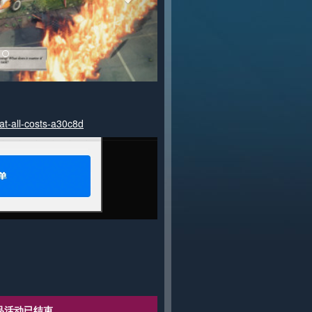
at-all-costs-a30c8d
品活动已结束。