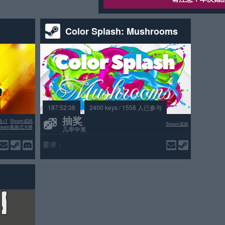
Color Splash: Mushrooms
187:52:38
2400 keys / 1558 人已参与
抽奖
数+1
Steam成就
Steam成就
Steam集换式卡牌
几率中奖
要求：