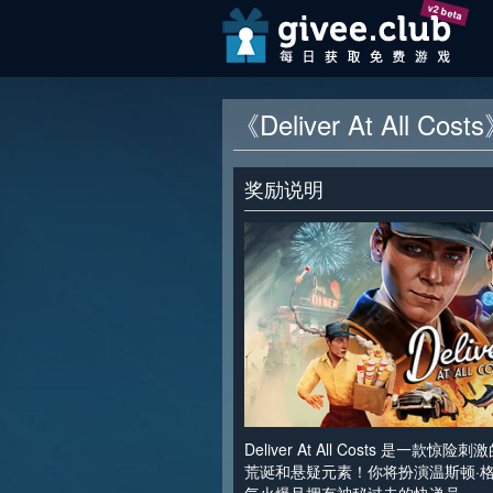
v2 beta
《Deliver At All Co
奖励说明
Deliver At All Costs 是一
荒诞和悬疑元素！你将扮演温斯顿·格