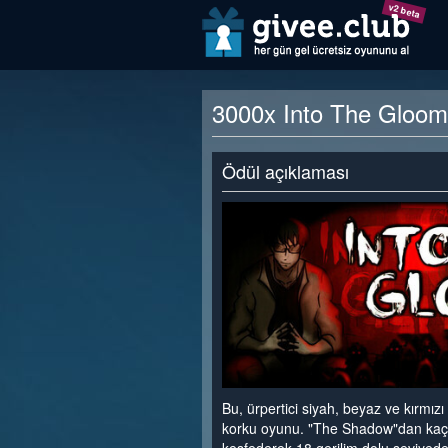
v2 beta
3000x Into The Gloom 
Ödül açıklaması
Bu, ürpertici siyah, beyaz ve kırmızı
korku oyunu. "The Shadow"dan kaçı