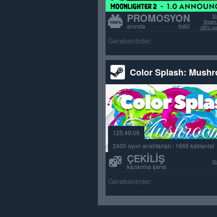
PROMOSYON
St
Steam 
anında ödül
>80% poz
Gereksinimler:
Color Splash: Mush
125:49:09
2400 oyun anahtarları / 1665 katılanlar
ÇEKILIŞ
St
kazanma şansı
Gereksinimler: