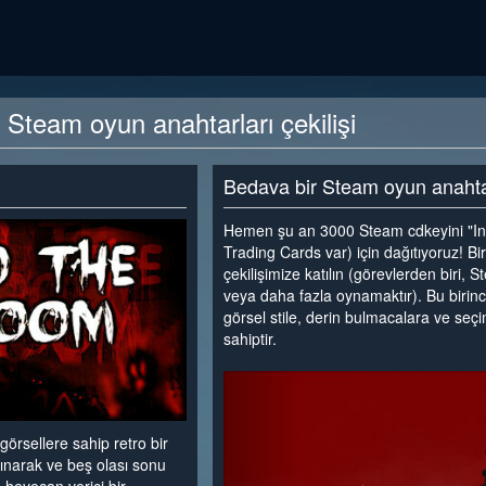
Steam oyun anahtarları çekilişi
Bedava bir Steam oyun anahta
Hemen şu an 3000 Steam cdkeyini "I
Trading Cards var) için dağıtıyoruz! Bi
çekilişimize katılın (görevlerden biri,
veya daha fazla oynamaktır). Bu birinci
görsel stile, derin bulmacalara ve seçi
sahiptir.
<
 görsellere sahip retro bir
narak ve beş olası sonu