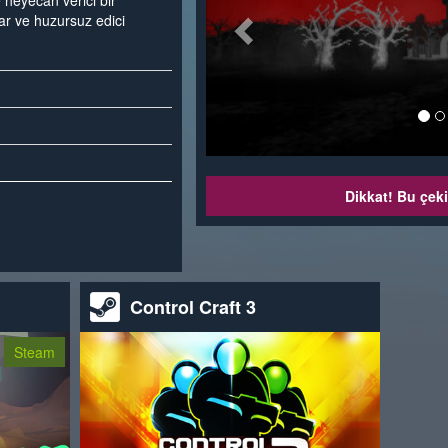
 heyecan verici bir
ar ve huzursuz edici
Dikkat! Bu çeki
Control Craft 3
Steam