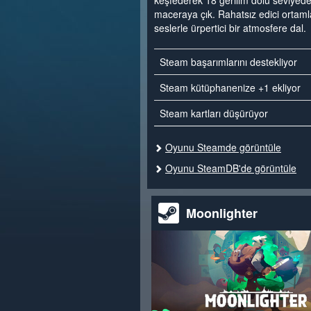
keşfederek 18 gerilim dolu seviyede
maceraya çık. Rahatsız edici ortaml
seslerle ürpertici bir atmosfere dal.
Steam başarımlarını destekliyor
Steam kütüphanenize +1 ekliyor
Steam kartları düşürüyor
Oyunu Steamde görüntüle
Oyunu SteamDB'de görüntüle
Moonlighter