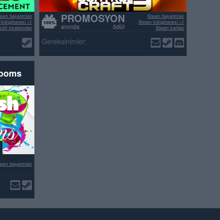
PROMOSYON
eam başarımları
Steam başarımları
kütüphanesi +1
Steam kütüphanesi +1
anında ödül
itif incelemeler
Steam kartları
>70% pozitif incelemeler
Gereksinimler:
rooms
eam başarımları