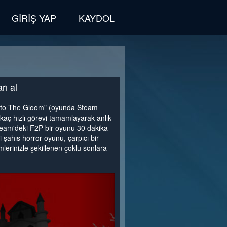
GIRIŞ YAP
KAYDOL
rı al
nto The Gloom" (oyunda Steam
rkaç hızlı görevi tamamlayarak anlık
 Steam'deki F2P bir oyunu 30 dakika
 şahıs horror oyunu, çarpıcı bir
mlerinizle şekillenen çoklu sonlara
>