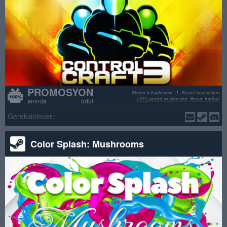
PROMOSYON
Steam kütüphanesi +1
Steam başarımları
>70% pozitif incelemeler
Steam kartları
anında ödül
Gereksinimler:
Color Splash: Mushrooms