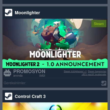
Moonlighter
Steam
PROMOSYON
Steam kütüphanesi +1
Steam başarımları
>80% pozitif incelemeler
anında ödül
Gereksinimler:
Control Craft 3