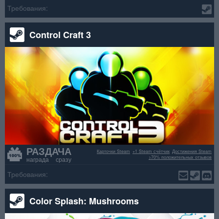
Требования:
Control Craft 3
РАЗДАЧА
Карточки Steam
+1 Steam счётчик
Достижения Steam
>70% положительных отзывов
награда сразу
Требования:
Color Splash: Mushrooms