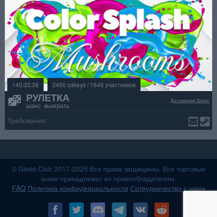
140:33:38
2400 cdkeys / 1649 участников
РУЛЕТКА
Достижения Steam
шанс выиграть
Требования:
© Givee.Club 2017-2025 Все права защищены. Все торговые
знаки принадлежат их правообладателям.
FAQ
Политика конфиденциальности
Сотрудничество с нами