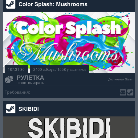
Color Splash: Mushrooms
187:31:30
2400 cdkeys / 1558 участников
РУЛЕТКА
Достижения Steam
шанс выиграть
Требования:
SKIBIDI