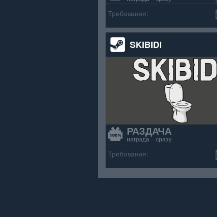
>70% положит
Требования:
SKIBIDI
РАЗДАЧА
награда сразу
Требования: