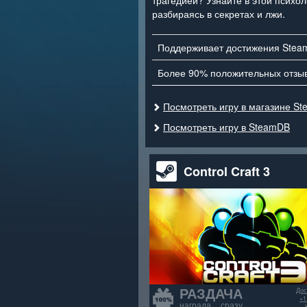
трагедией? Узнайте в этой психол
разбираясь в секретах и ​​лжи.
Поддерживает достижения Stea
Более 90% положительных отзы
Посмотреть игру в магазине St
Посмотреть игру в SteamDB
Control Craft 3
РАЗДАЧА
Дос
+1
награда сразу