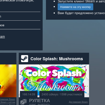
огической отомэ-игре,
Запустите клиент Steam и авт
Нажмите на эту кнопку
Вам будет предложено установ
m
вов
eam
Color Splash: Mushrooms
166:14:09
2400 cdkeys / 1598 участников
РУЛЕТКА
тижения Steam
Достижения Steam
 Steam счётчик
шанс выиграть
Карточки Steam