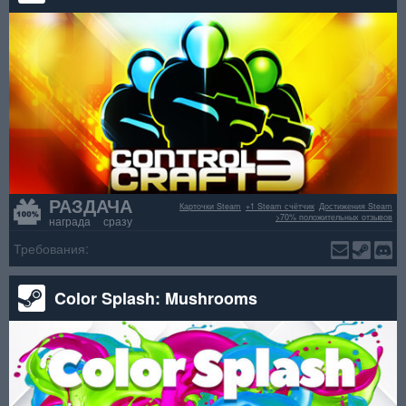
РАЗДАЧА
Карточки Steam
+1 Steam счётчик
Достижения Steam
>70% положительных отзывов
награда сразу
Требования:
Color Splash: Mushrooms