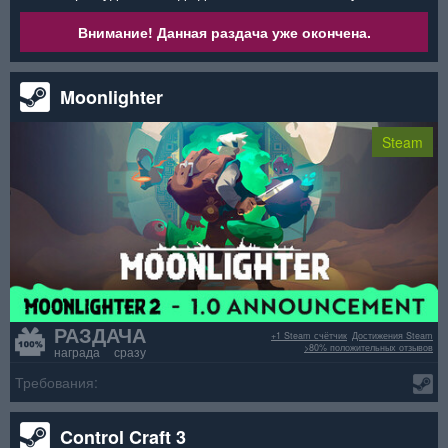
Внимание! Данная раздача уже окончена.
Moonlighter
Steam
РАЗДАЧА
+1 Steam счётчик
Достижения Steam
>80% положительных отзывов
награда сразу
Требования:
Control Craft 3