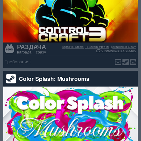
РАЗДАЧА
Карточки Steam
+1 Steam счётчик
Достижения Steam
>70% положительных отзывов
награда сразу
Требования:
Color Splash: Mushrooms