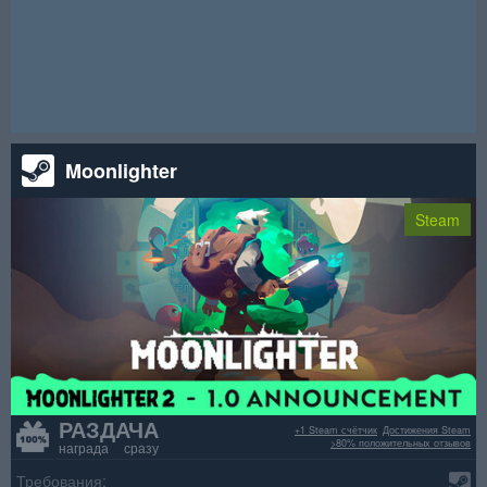
ключей Steam для игры для взрослых "Sex Chess"! Просто
выполните несколько простых заданий и мгновенно получите
ваш бесплатный ключ Steam.
Внимание! Данная раздача уже окончена.
Moonlighter
Steam
РАЗДАЧА
+1 Steam счётчик
Достижения Steam
>80% положительных отзывов
награда сразу
Требования: