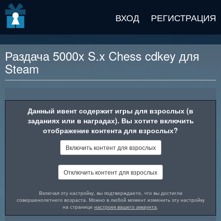
v2 beta
ВХОД
РЕГИСТРАЦИЯ
Раздача 5000x S.x Chess cdkey для
Steam
Описание награды
Данный ивент содержит игры для взрослых (в
заданиях или в наградах). Вы хотите включить
отображение контента для взрослых?
Включить контент для взрослых
Отключить контент для взрослых
Включая эту настройку, вы подтверждаете, что вы достигли
совершенолетнего возраста. Можно в любой момент изменить эту настройку
на странице
настроек вашего аккаунта
.
Ад вот-вот будет вторгнут, и грешники, запертые внутри,