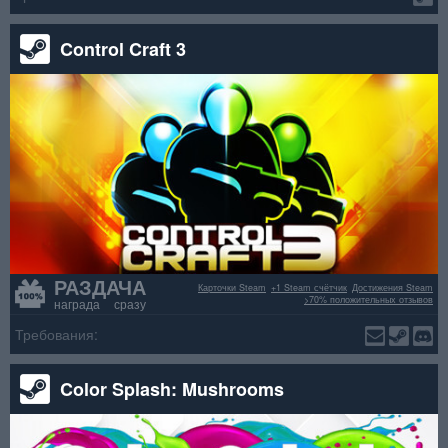
Control Craft 3
РАЗДАЧА
Карточки Steam
+1 Steam счётчик
Достижения Steam
>70% положительных отзывов
награда сразу
Требования:
Color Splash: Mushrooms