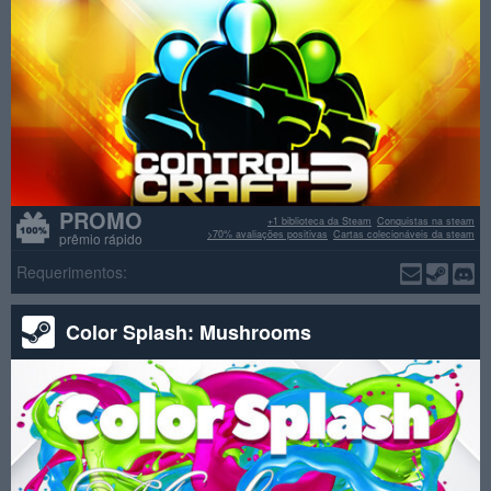
PROMO
+1 biblioteca da Steam
Conquistas na steam
>70% avaliações positivas
Cartas colecionáveis da steam
prêmio rápido
Requerimentos:
Color Splash: Mushrooms