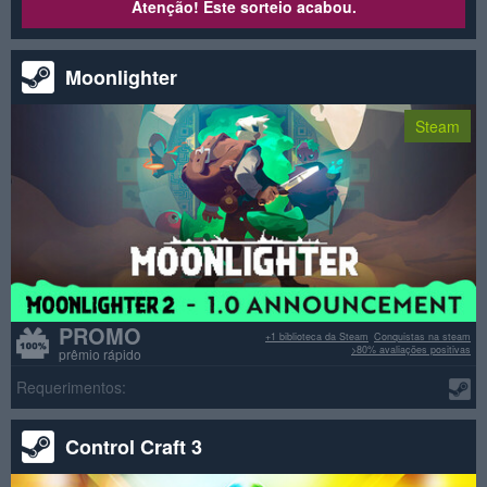
Atenção! Este sorteio acabou.
Moonlighter
Steam
PROMO
+1 biblioteca da Steam
Conquistas na steam
>80% avaliações positivas
prêmio rápido
Requerimentos:
Control Craft 3