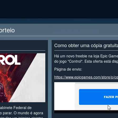
rteio
Como obter uma cópia gratui
Há um novo freebie na loja Epic Game
do jogo "Control". Esta oferta está di
Página de envio:
https://www.epicgames.com/store/p/co
abinete Federal de
e o parar. O mundo é agora