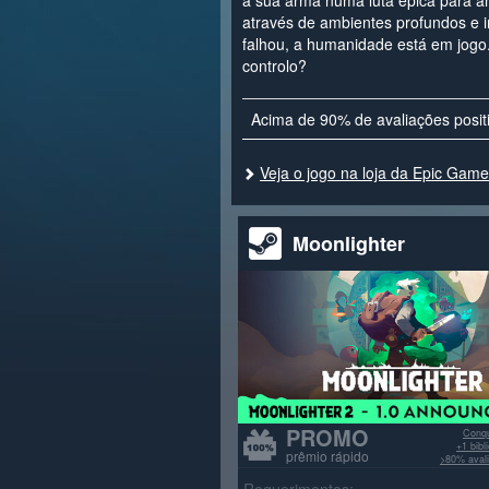
a sua arma numa luta épica para ani
através de ambientes profundos e i
falhou, a humanidade está em jogo.
controlo?
Acima de 90% de avaliações posit
Veja o jogo na loja da Epic Gam
Moonlighter
PROMO
Conqu
+1 bib
prêmio rápido
>80% avali