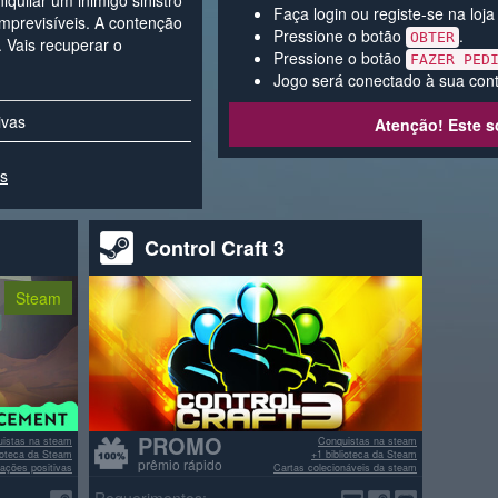
quilar um inimigo sinistro
Faça login ou registe-se na loj
mprevisíveis. A contenção
Pressione o botão
.
OBTER
 Vais recuperar o
Pressione o botão
FAZER PED
Jogo será conectado à sua cont
ivas
Atenção! Este s
es
Control Craft 3
Steam
PROMO
istas na steam
Conquistas na steam
lioteca da Steam
+1 biblioteca da Steam
prêmio rápido
ações positivas
Cartas colecionáveis da steam
>70% avaliações positivas