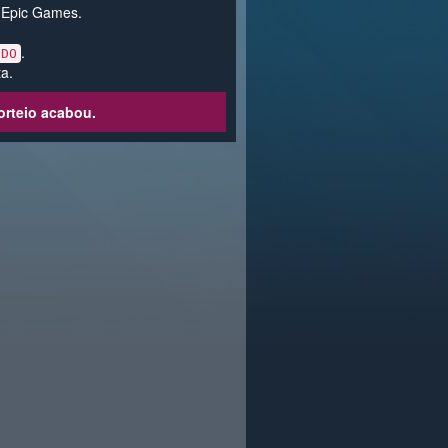
a Epic Games.
.
IDO
a.
orteio acabou.