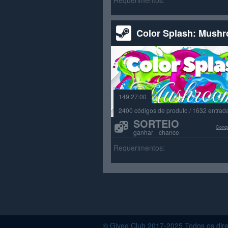
Requerimentos:
Color Splash: Mush
149:27:00
2400 códigos de produto / 1632 entrad
SORTEIO
Conqu
ganhar chance
Requerimentos:
© Givee.Club 2017-2025 Todos os dire