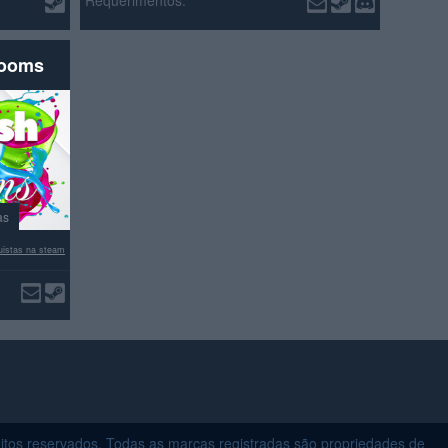
Requerimentos:
rooms
as
istas na steam
itos reservados. Todas as marcas registradas são propriedades de