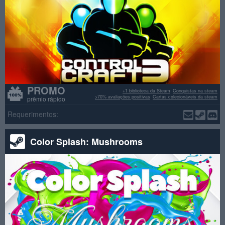
PROMO
+1 biblioteca da Steam
Conquistas na steam
>70% avaliações positivas
Cartas colecionáveis da steam
prêmio rápido
Requerimentos:
Color Splash: Mushrooms