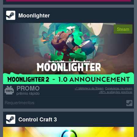
Moonlighter
Steam
PROMO
+1 biblioteca da Steam
Conquistas na steam
>80% avaliações positivas
prêmio rápido
Requerimentos:
Control Craft 3