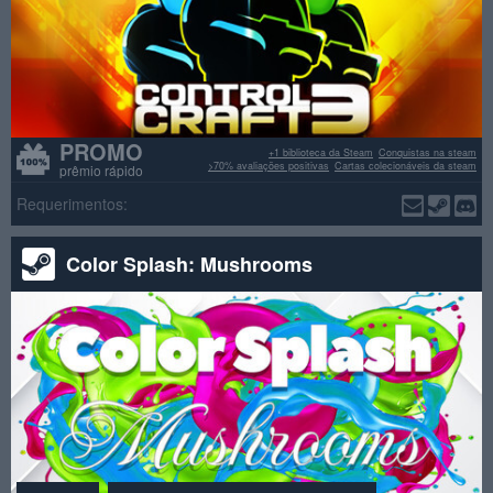
PROMO
+1 biblioteca da Steam
Conquistas na steam
>70% avaliações positivas
Cartas colecionáveis da steam
prêmio rápido
Requerimentos:
Color Splash: Mushrooms