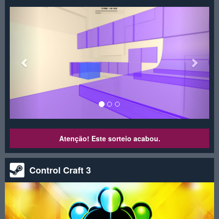
<
>
Atenção! Este sorteio acabou.
Control Craft 3