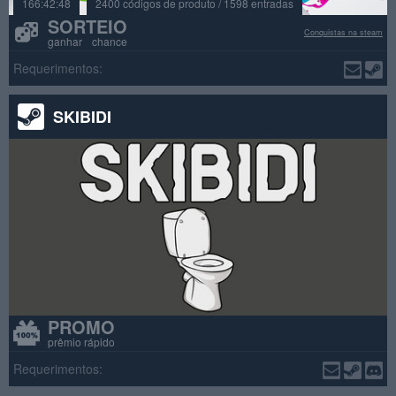
166:42:48
2400 códigos de produto / 1598 entradas
SORTEIO
Conquistas na steam
ganhar chance
Requerimentos:
SKIBIDI
PROMO
prêmio rápido
Requerimentos: