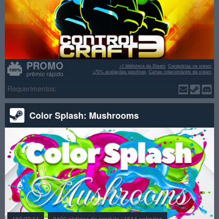
PROMO
+1 biblioteca da Steam
Conquistas na steam
>70% avaliações positivas
Cartas colecionáveis da steam
prêmio rápido
Requerimentos:
Color Splash: Mushrooms
160:20:11
2400 códigos de produto / 1614 entradas