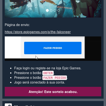
Página de envio:
https://store.epicgames.com/p/the-falconeer
Faça login ou registe-se na loja Epic Games.
Pressione o botão
.
OBTER
Pressione o botão
.
FAZER PEDIDO
Jogo será conectado à sua conta.
Atenção! Este sorteio acabou.