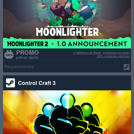
PROMO
+1 biblioteca da Steam
Conquistas na steam
>80% avaliações positivas
prêmio rápido
Requerimentos:
Control Craft 3