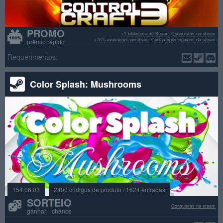
PROMO
+1 biblioteca da Steam
Conquistas na steam
>70% avaliações positivas
Cartas colecionáveis da steam
prêmio rápido
Requerimentos:
Color Splash: Mushrooms
154:06:03
2400 códigos de produto / 1624 entradas
SORTEIO
Conquistas na steam
ganhar chance