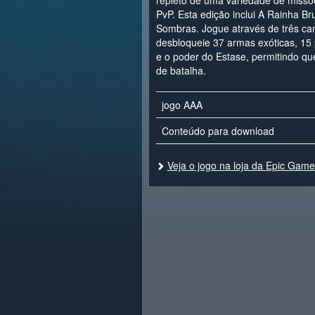
repleto de uma variedade de missõ
PvP. Esta edição inclui A Rainha B
Sombras. Jogue através de três c
desbloqueie 37 armas exóticas, 15
e o poder do Estase, permitindo q
de batalha.
jogo AAA
Conteúdo para download
Veja o jogo na loja da Epic Gam