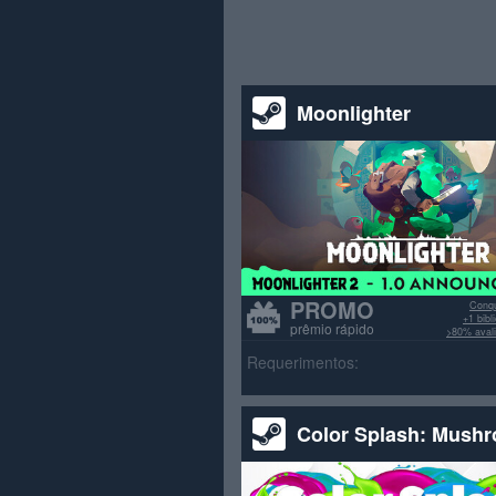
Moonlighter
PROMO
Conqu
+1 bib
prêmio rápido
>80% avali
Requerimentos:
Color Splash: Mush