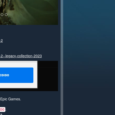
-2
-2--legacy-collection-2023
a Epic Games.
.
IDO
a.