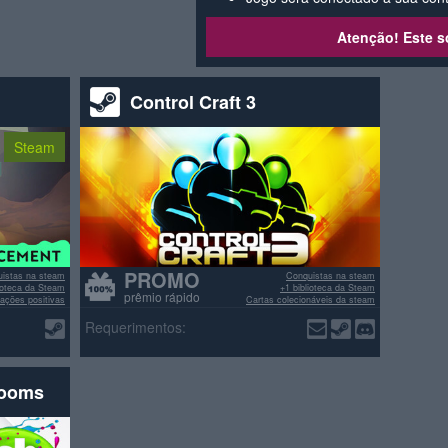
Atenção! Este s
Control Craft 3
Steam
PROMO
istas na steam
Conquistas na steam
lioteca da Steam
+1 biblioteca da Steam
prêmio rápido
ações positivas
Cartas colecionáveis da steam
>70% avaliações positivas
Requerimentos:
rooms