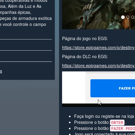
es cooperativas e modos
ruxa, Além da Luz e As
ampanhas épicas,
 peças de armadura exótica
ue você controle o campo
Página do jogo no EGS:
https://store.epicgames.com/p/destiny
Página do DLC no EGS:
https://store.epicgames.com/p/destiny
es
Faça login ou registe-se na loj
Pressione o botão
.
OBTER
Pressione o botão
FAZER PED
Jogo será conectado à sua cont