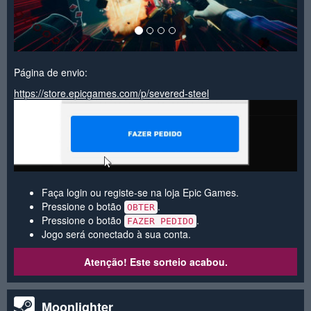
Página de envio:
https://store.epicgames.com/p/severed-steel
Faça login ou registe-se na loja Epic Games.
Pressione o botão
.
OBTER
Pressione o botão
.
FAZER PEDIDO
Jogo será conectado à sua conta.
Atenção! Este sorteio acabou.
Moonlighter