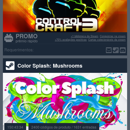
PROMO
+1 biblioteca da Steam
Conquistas na steam
>70% avaliações positivas
Cartas colecionáveis da steam
prêmio rápido
Requerimentos:
Color Splash: Mushrooms
150:43:34
2400 códigos de produto / 1631 entradas