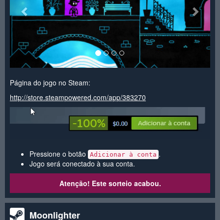
Página do jogo no Steam:
http://store.steampowered.com/app/383270
Pressione o botão
.
Adicionar à conta
Jogo será conectado à sua conta.
Atenção! Este sorteio acabou.
Moonlighter