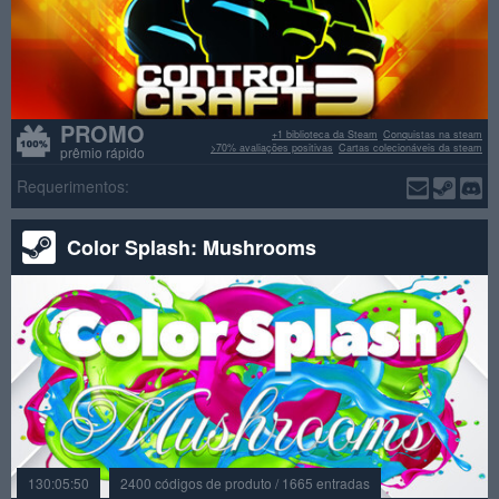
PROMO
+1 biblioteca da Steam
Conquistas na steam
>70% avaliações positivas
Cartas colecionáveis da steam
prêmio rápido
Requerimentos:
Color Splash: Mushrooms
130:05:50
2400 códigos de produto / 1665 entradas