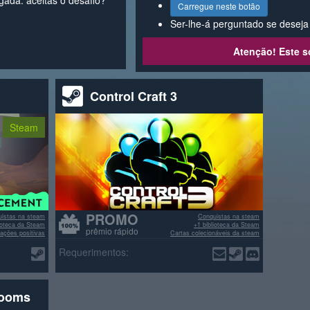
egada. aceitas o desafio?
Carregue neste botão
Ser-lhe-á perguntado se deseja i
Atenção! Este s
Control Craft 3
Steam
PROMO
istas na steam
Conquistas na steam
lioteca da Steam
+1 biblioteca da Steam
prêmio rápido
ações positivas
Cartas colecionáveis da steam
>70% avaliações positivas
Requerimentos:
rooms