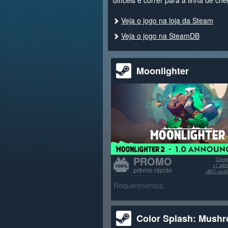
difíceis e correr para a linha de ch
Veja o jogo na loja da Steam
Veja o jogo na SteamDB
Moonlighter
PROMO
Conqu
+1 bib
prêmio rápido
>80% avali
Requerimentos:
Color Splash: Mush