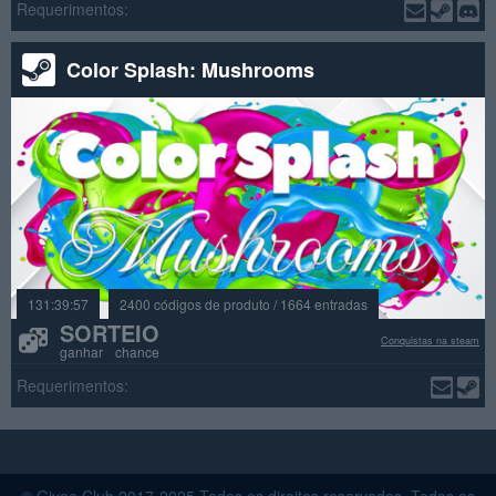
Requerimentos:
Color Splash: Mushrooms
131:39:57
2400 códigos de produto / 1664 entradas
SORTEIO
Conquistas na steam
ganhar chance
Requerimentos: