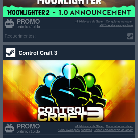
PROMO
+1 biblioteca da Steam
Conquistas na steam
>80% avaliações positivas
prêmio rápido
Requerimentos:
Control Craft 3
PROMO
+1 biblioteca da Steam
Conquistas na steam
>70% avaliações positivas
Cartas colecionáveis da steam
prêmio rápido