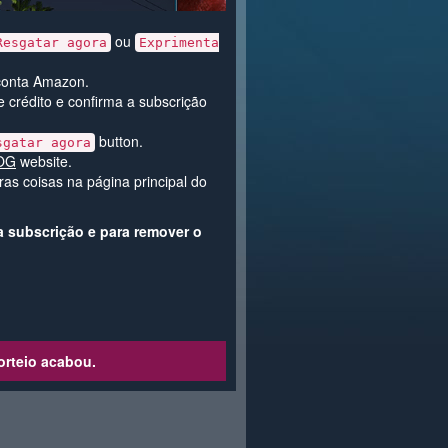
ou
Resgatar agora
Exprimenta
 conta Amazon.
 crédito e confirma a subscrição
button.
sgatar agora
OG
website.
as coisas na página principal do
 a subscrição e para remover o
orteio acabou.