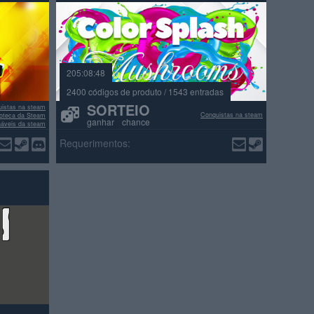
205:08:48
2400 códigos de produto / 1543 entradas
SORTEIO
istas na steam
Conquistas na steam
lioteca da Steam
ganhar chance
náveis da steam
ações positivas
Requerimentos: