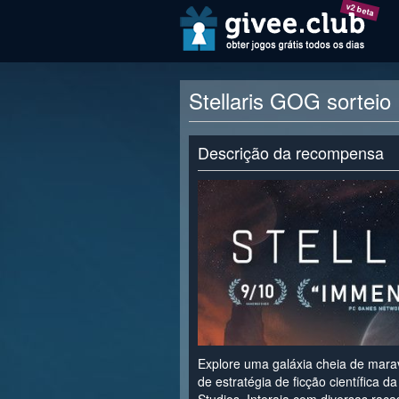
v2 beta
Stellaris GOG sorteio
Descrição da recompensa
Explore uma galáxia cheia de mara
de estratégia de ficção científica