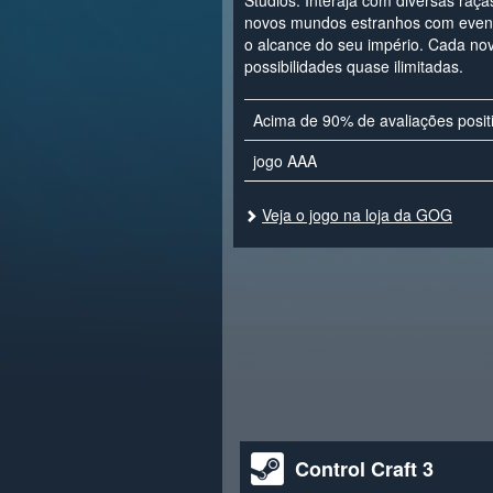
Studios. Interaja com diversas raça
novos mundos estranhos com even
o alcance do seu império. Cada no
possibilidades quase ilimitadas.
Acima de 90% de avaliações posit
jogo AAA
Veja o jogo na loja da GOG
Control Craft 3