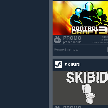
PROMO
Conqu
+1 bib
prêmio rápido
Cartas colecio
>70% avali
Requerimentos:
SKIBIDI
PROMO