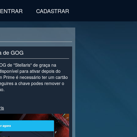
ENTRAR
CADASTRAR
ta de GOG
G de "Stellaris" de graça na
isponível para ativar depois do
n Prime é necessário ter um cartão
seguires a chave podes remover o
ão.
ris