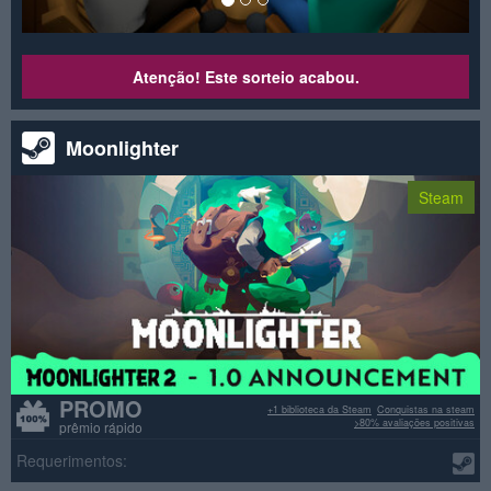
Atenção! Este sorteio acabou.
Moonlighter
Steam
PROMO
+1 biblioteca da Steam
Conquistas na steam
>80% avaliações positivas
prêmio rápido
Requerimentos: