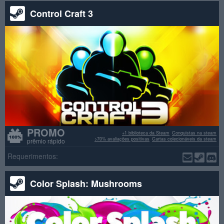
Control Craft 3
PROMO
+1 biblioteca da Steam
Conquistas na steam
>70% avaliações positivas
Cartas colecionáveis da steam
prêmio rápido
Requerimentos:
Color Splash: Mushrooms