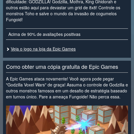
dificuldade: GODZILLA! Godzilla, Mothra, King Ghidorah e
outros estão aqui para devastar um grid de 8x8! Controle os
monstros Toho e salve o mundo da invasão de cogumelos
Fungoid!
Acima de 90% de avaliações positivas
Veja o jogo na loja da Epic Games
Como obter uma cópia gratuita de Epic Games
A Epic Games ataca novamente! Você agora pode pegar
"Godzilla Voxel Wars" de graça! Assuma o controle de Godzilla e
outros monstros famosos em um desafio de estratégia baseado
em turnos único. Pare a ameaça Fungoide! Não perca essa.
<
>