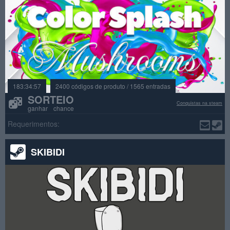
183:34:57
2400 códigos de produto / 1565 entradas
SORTEIO
Conquistas na steam
ganhar chance
Requerimentos:
SKIBIDI