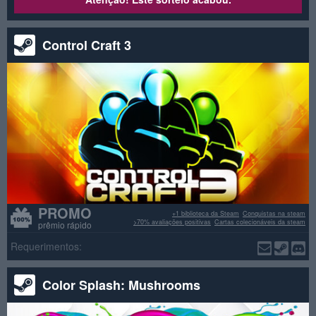
Control Craft 3
PROMO
+1 biblioteca da Steam
Conquistas na steam
>70% avaliações positivas
Cartas colecionáveis da steam
prêmio rápido
Requerimentos:
Color Splash: Mushrooms