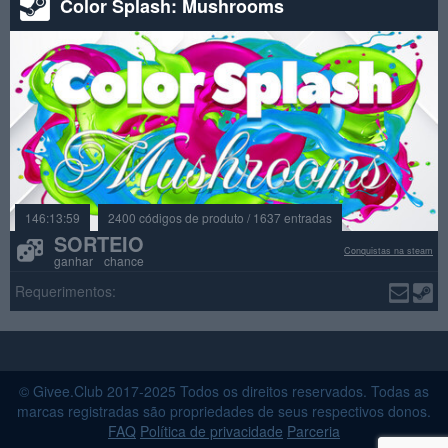
Color Splash: Mushrooms
146:13:59
2400 códigos de produto / 1637 entradas
SORTEIO
Conquistas na steam
ganhar chance
Requerimentos:
© Givee.Club 2017-2025 Todos os direitos reservados. Todas as
marcas registradas são propriedades de seus respectivos donos.
FAQ
Política de privacidade
Parceria