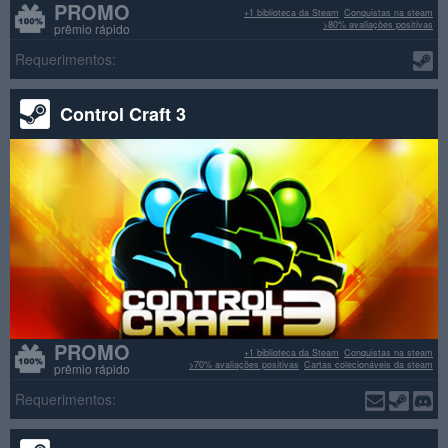
PROMO
+1 biblioteca da Steam
Conquistas na steam
>80% avaliações positivas
prêmio rápido
Requerimentos:
Control Craft 3
PROMO
+1 biblioteca da Steam
Conquistas na steam
>70% avaliações positivas
Cartas colecionáveis da steam
prêmio rápido
Requerimentos: