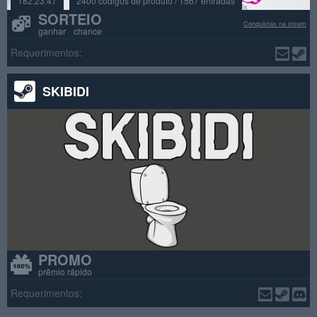
182:23:47
2400 códigos de produto / 1567 entradas
SORTEIO
Conquistas na steam
ganhar chance
Requerimentos:
SKIBIDI
PROMO
prêmio rápido
Requerimentos: