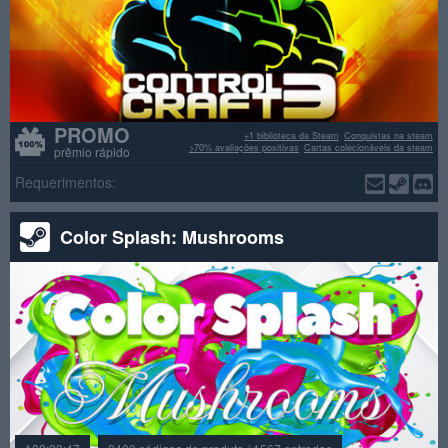
PROMO
+1 biblioteca da Steam
Conquistas na steam
>70% avaliações positivas
Cartas colecionáveis da steam
prêmio rápido
Requerimentos:
Color Splash: Mushrooms