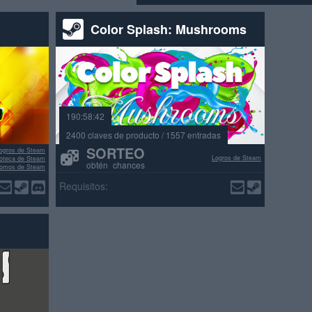
Color Splash: Mushrooms
190:58:42
2400 claves de producto / 1557 entradas
SORTEO
ogros de Steam
Logros de Steam
lioteca de Steam
obtén chances
omos de Steam
señas positivas
Requisitos: