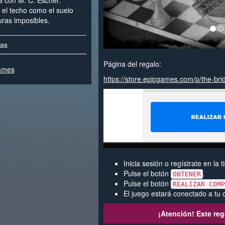
a con M. C. Escher.
 el techo como el suelo
uras imposibles.
vas
Página del regalo:
Games
https://store.epicgames.com/p/the-bri
Inicia sesión o regístrate en la
Pulse el botón
.
OBTENER
Pulse el botón
REALIZAR COMP
El juego estará conectado a tu 
¡Atención! Este reg