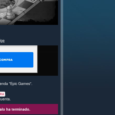
dge
 tienda "Epic Games".
.
RA
cuenta.
alo ha terminado.