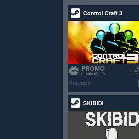
Control Craft 3
PROMO
L
+1 bib
premio rápido
Cr
>70% re
Requisitos:
SKIBIDI