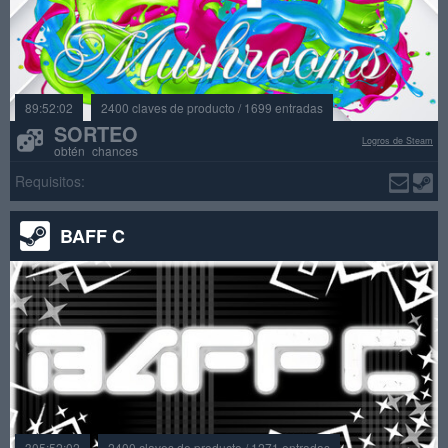
89:52:02
2400 claves de producto / 1699 entradas
SORTEO
Logros de Steam
obtén chances
Requisitos:
BAFF C
305:52:02
2400 claves de producto / 1271 entradas