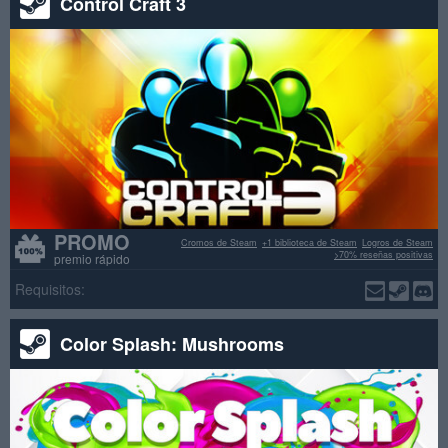
Control Craft 3
PROMO
Cromos de Steam
+1 biblioteca de Steam
Logros de Steam
>70% reseñas positivas
premio rápido
Requisitos:
Color Splash: Mushrooms