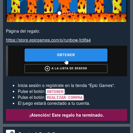
Página del regalo:
https://store.epicgames.com/p/runbow-fc9fa4
Inicia sesión o regístrate en la tienda "Epic Games".
Pulse el botón
.
OBTENER
Pulse el botón
.
REALIZAR COMPRA
El juego estará conectado a tu cuenta.
¡Atención! Este regalo ha terminado.