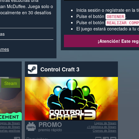
entras escuchas una
egan McDuffee. Juega solo o
Inicia sesión o regístrate en la
localmente en 30 desafíos
Pulse el botón
.
OBTENER
Pulse el botón
REALIZAR COMP
El juego estará conectado a tu 
vas
¡Atención! Este reg
Games
Control Craft 3
Steam
PROMO
ogros de Steam
Logros de Steam
lioteca de Steam
+1 biblioteca de Steam
premio rápido
señas positivas
Cromos de Steam
>70% reseñas positivas