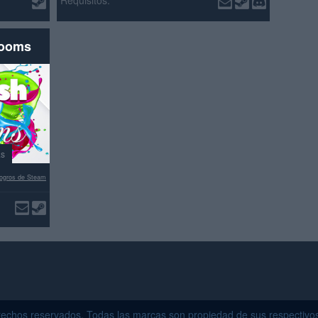
Requisitos:
rooms
as
ogros de Steam
echos reservados. Todas las marcas son propiedad de sus respectivo