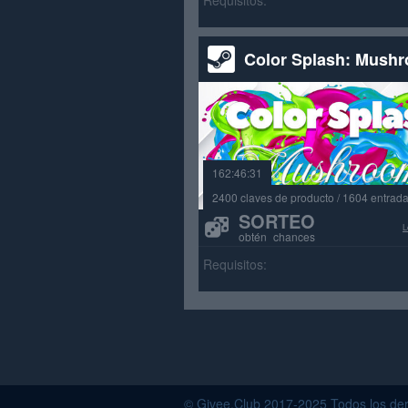
Requisitos:
Color Splash: Mush
162:46:31
2400 claves de producto / 1604 entrad
SORTEO
L
obtén chances
Requisitos:
© Givee.Club 2017-2025 Todos los der