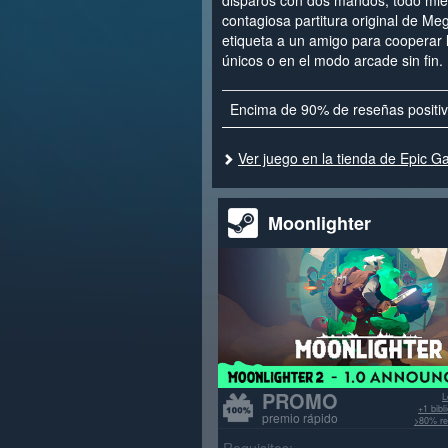
disparos con dos mandos, todo mi
contagiosa partitura original de M
etiqueta a un amigo para cooperar 
únicos o en el modo arcade sin fin.
Encima de 90% de reseñas positi
Ver juego en la tienda de Epic 
Moonlighter
PROMO
L
+1 bib
premio rápido
>80% re