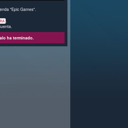
 tienda "Epic Games".
.
RA
cuenta.
alo ha terminado.