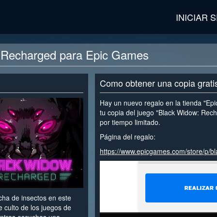
INICIAR 
: Recharged para Epic Games
Como obtener una copia grat
Hay un nuevo regalo en la tienda "Ep
tu copia del juego "Black Widow: Rech
por tiempo limitado.
Página del regalo:
https://www.epicgames.com/store/p/b
cha de insectos en este
e culto de los juegos de