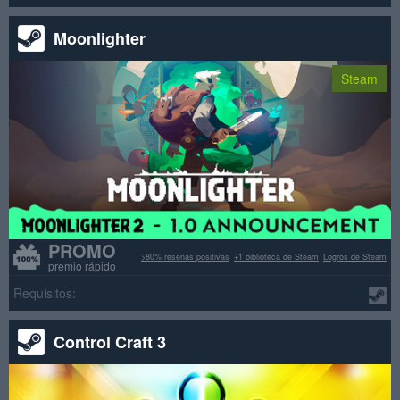
Moonlighter
Steam
PROMO
>80% reseñas positivas
+1 biblioteca de Steam
Logros de Steam
premio rápido
Requisitos:
Control Craft 3