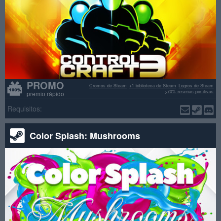
PROMO
Cromos de Steam
+1 biblioteca de Steam
Logros de Steam
>70% reseñas positivas
premio rápido
Requisitos:
Color Splash: Mushrooms