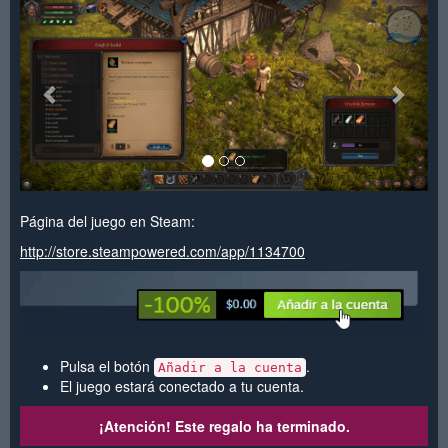
<
>
Página del juego en Steam:
http://store.steampowered.com/app/1134700
Pulsa el botón
.
Añadir a la cuenta
El juego estará conectado a tu cuenta.
¡Atención! Este regalo ha terminado.