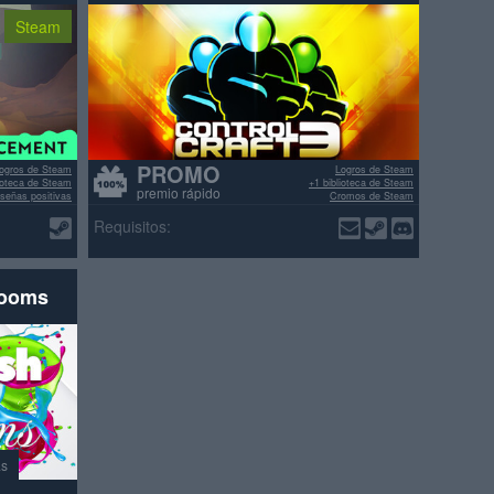
Steam
PROMO
ogros de Steam
Logros de Steam
lioteca de Steam
+1 biblioteca de Steam
premio rápido
señas positivas
Cromos de Steam
>70% reseñas positivas
Requisitos:
rooms
as