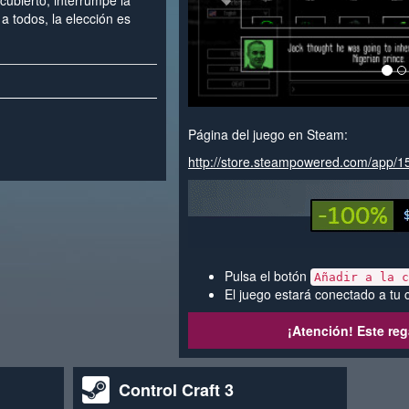
cubierto, interrumpe la
a todos, la elección es
Página del juego en Steam:
http://store.steampowered.com/app/
Pulsa el botón
Añadir a la c
El juego estará conectado a tu 
¡Atención! Este reg
Control Craft 3