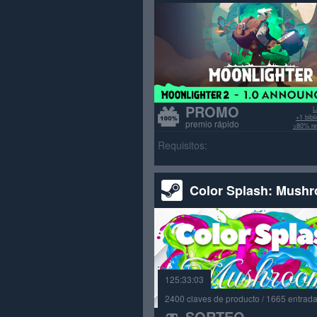
PROMO
L
+1 bib
premio rápido
>80% re
Requisitos:
Color Splash: Mush
125:33:03
2400 claves de producto / 1665 entrad
SORTEO