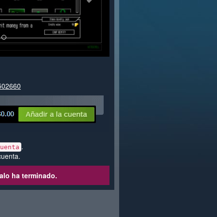
1502660
.
uenta
cuenta.
alo ha terminado.