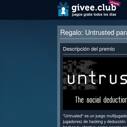
v2 beta
Regalo: Untrusted pa
Descripción del premio
"Untrusted" es un juego multijugado
jugadores) de hacking y deducción 