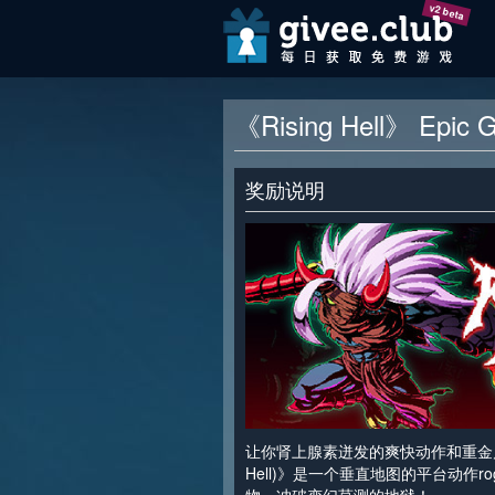
v2 beta
《Rising Hell》 Ep
奖励说明
让你肾上腺素迸发的爽快动作和重金属音
Hell)》是一个垂直地图的平台动作rog