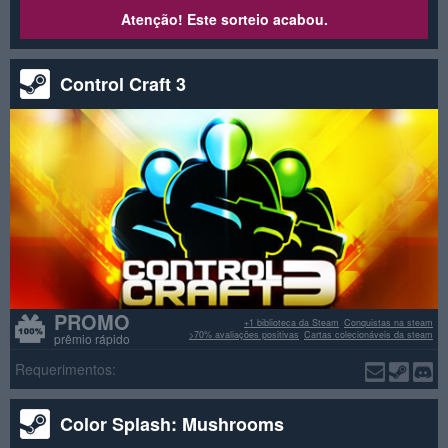
Atenção! Este sorteio acabou.
Control Craft 3
PROMO
+1 biblioteca da Steam
Conquistas na steam
>70% avaliações positivas
Cartas colecionáveis da steam
prêmio rápido
Requerimentos:
Color Splash: Mushrooms