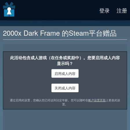
v2 beta
登录
注册
2000x Dark Frame 的Steam平台赠品
奖励说明
此活动包含成人游戏（在任务或奖励中）。您要启用成人内容
显示吗？
启用成人内容
关闭成人内容
通过启用此设置，您确认您已经达到法定年龄。您可以随时在
帐户设置页面
上更改此设
置。
你醒来时身处一片黑暗的森林。你什么都不记得了。这条路会带你
去哪儿？你必须克服危险的障碍。你能从这个奇怪的地方出去吗？