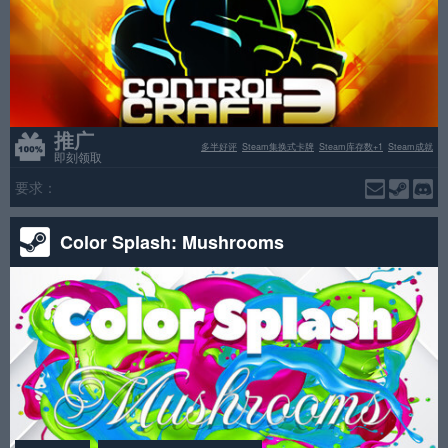
推广
多半好评
Steam集换式卡牌
Steam库存数+1
Steam成就
即刻领取
要求：
Color Splash: Mushrooms