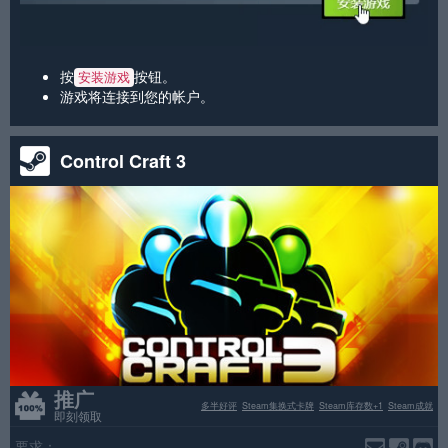
按
按钮。
安装游戏
游戏将连接到您的帐户。
Control Craft 3
推广
多半好评
Steam集换式卡牌
Steam库存数+1
Steam成就
即刻领取
要求：