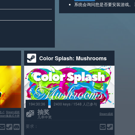
系统会询问您是否要安装游戏。
Color Splash: Mushrooms
194:30:36
2400 keys / 1548 人已参与
抽奖
数+1
Steam成就
Steam成就
Steam集换式卡牌
几率中奖
要求：