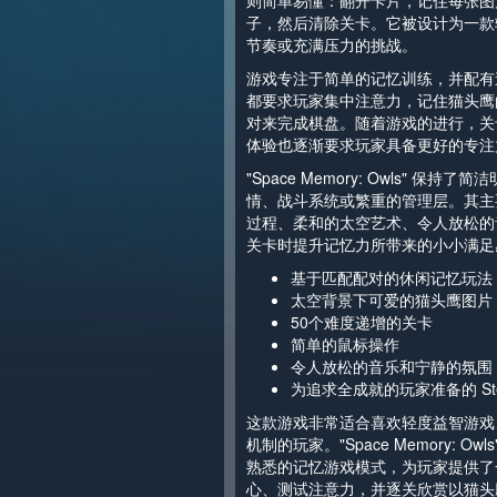
则简单易懂：翻开卡片，记住每张图
子，然后清除关卡。它被设计为一款
节奏或充满压力的挑战。
游戏专注于简单的记忆训练，并配有
都要求玩家集中注意力，记住猫头鹰
对来完成棋盘。随着游戏的进行，关
体验也逐渐要求玩家具备更好的专注
"Space Memory: Owls" 保
情、战斗系统或繁重的管理层。其主
过程、柔和的太空艺术、令人放松的
关卡时提升记忆力所带来的小小满足
基于匹配配对的休闲记忆玩法
太空背景下可爱的猫头鹰图片
50个难度递增的关卡
简单的鼠标操作
令人放松的音乐和宁静的氛围
为追求全成就的玩家准备的 St
这款游戏非常适合喜欢轻度益智游戏
机制的玩家。"Space Memory: O
熟悉的记忆游戏模式，为玩家提供了
心、测试注意力，并逐关欣赏以猫头