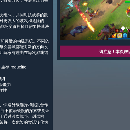
，收集升级，并随着压力每
友组队，共同对抗成群的敌
对更强大的波次和危险的
在战场变得拥挤且需要快速决
基于局内进度和灵活的构建系统。不同的
每次尝试都能向新的方向发
请注意！本次赠
让玩家有理由在每次游戏结
roguelite
战斗
极能力
样性
、快速升级选择和混乱合作
vors" 并不依赖缓慢的探索或复杂
于通过波次战斗、测试构
策将一次危险的尝试转化为