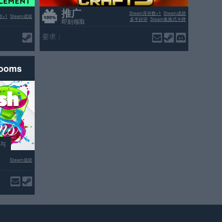
推广
Steam库存数+1
Steam成就
数+1
Steam成就
多半好评
Steam集换式卡牌
即刻领取
要求：
rooms
参与
Steam成就