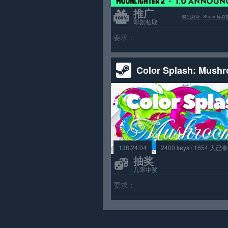
推广
特别好评
Steam库存
即刻领取
要求：
Color Splash: Mush
138:24:04
2400 keys / 1654 人已
抽奖
几率中奖
要求：