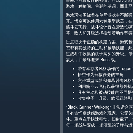
事基地营救被俘的师傅。游戏设定故
游戏一种喧闹、荒诞的基调，而非严
游戏玩法围绕着在单局游戏中不断强
开。悟空可以使用六种重型武器，在
筋斗云飞行。战斗设计旨在营造忙碌
幕、敌人和升级选择推动着动作节奏
进度取决于正确的构建方案。游戏包
态都有其独特的主动和被动技能，此
过战斗中收集的桃子购买的升级。每
敌人，并最终迎来 Boss 战。
带有幸存者风格动作的 rogue
悟空作为营救任务的主角
六种重型武器和弹幕射击风格
利用筋斗云飞行以获得额外机
具有主动和被动技能的不同悟
收集桃子、升级、武器羁绊和 B
"Black Gunner Wukong" 
具有古怪幽默感游戏的玩家。它无关
斗。重点在于快速移动、扫射敌群、
每一场战斗变成一场混乱的子弹与爆