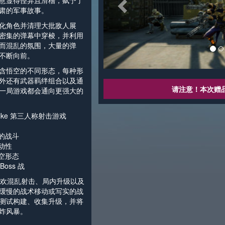
意显得怪异且滑稽，赋予了
肃的军事故事。
化角色并清理大批敌人展
密集的弹幕中穿梭，并利用
而混乱的氛围，大量的弹
不断向前。
含悟空的不同形态，每种形
外还有武器羁绊组合以及通
请注意！本次赠
一局游戏都会通向更强大的
like 第三人称射击游戏
的战斗
动性
空形态
oss 战
非常适合喜欢混乱射击、局内升级以及
缓慢的战术移动或写实的战
测试构建、收集升级，并将
炸风暴。