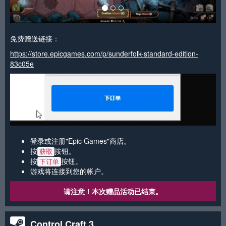
免费赠送链接：
https://store.epicgames.com/p/sunderfolk-standard-edition-
83c05e
登录或注册"Epic Games"商店。
按
按钮。
获取
按
按钮。
下订单
游戏将连接到您的帐户。
请注意！本次赠品活动已结束。
Control Craft 3