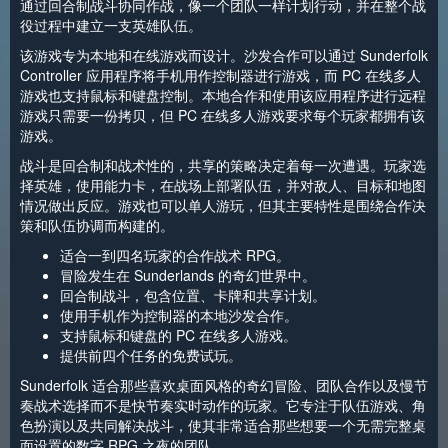
通过回合制战斗协同作战，像一个团队一样计划行动，并在整个战
役过程中建立一支英雄队伍。
该游戏专为本地和在线游戏而设计。沙发合作可以通过 Sunderfolk
Controller 应用程序将手机用作控制器进行游戏，而 PC 在线多人
游戏也支持鼠标和键盘控制。本地合作和使用该应用程序进行远程
游戏只需要一份拷贝，但 PC 在线多人游戏要求每个玩家都拥有该
游戏。
战斗是回合制和战术性的，共享的策略决定着每一次遭遇。玩家选
择英雄，使用能力卡，在战场上部署队伍，并对敌人、目标和地图
情况做出反应。游戏也可以单人游玩，但其主要特性是围绕合作决
策和队伍协调而构建的。
适合一到四名玩家的合作战术 RPG。
冒险发生在 Sunderlands 的奇幻世界中。
回合制战斗，包含位置、卡牌和共享计划。
使用手机作为控制器的本地沙发合作。
支持鼠标和键盘的 PC 在线多人游戏。
提供前四个任务的免费试玩。
Sunderfolk 适合那些喜欢桌面风格的奇幻冒险、团队合作以及慢节
奏战术选择而不是快节奏实时动作的玩家。它专注于队伍游戏、角
色扮演以及共同解决战斗，使其非常适合那些想要一个无需完整桌
面设置的数字 RPG 之夜的团队。