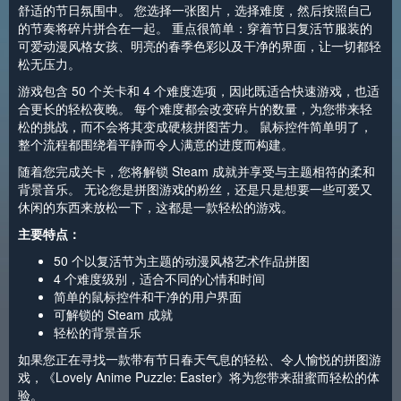
舒适的节日氛围中。 您选择一张图片，选择难度，然后按照自己
的节奏将碎片拼合在一起。 重点很简单：穿着节日复活节服装的
可爱动漫风格女孩、明亮的春季色彩以及干净的界面，让一切都轻
松无压力。
游戏包含 50 个关卡和 4 个难度选项，因此既适合快速游戏，也适
合更长的轻松夜晚。 每个难度都会改变碎片的数量，为您带来轻
松的挑战，而不会将其变成硬核拼图苦力。 鼠标控件简单明了，
整个流程都围绕着平静而令人满意的进度而构建。
随着您完成关卡，您将解锁 Steam 成就并享受与主题相符的柔和
背景音乐。 无论您是拼图游戏的粉丝，还是只是想要一些可爱又
休闲的东西来放松一下，这都是一款轻松的游戏。
主要特点：
50 个以复活节为主题的动漫风格艺术作品拼图
4 个难度级别，适合不同的心情和时间
简单的鼠标控件和干净的用户界面
可解锁的 Steam 成就
轻松的背景音乐
如果您正在寻找一款带有节日春天气息的轻松、令人愉悦的拼图游
戏，《Lovely Anime Puzzle: Easter》将为您带来甜蜜而轻松的体
验。