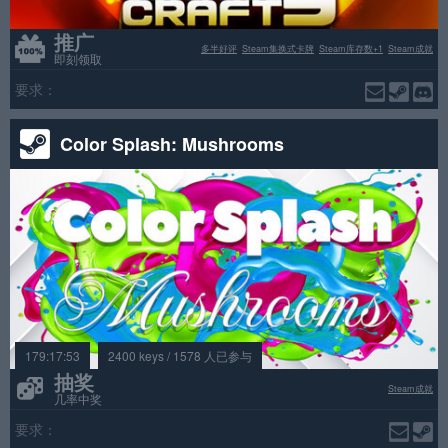
推广
多半好评
Steam集换式卡牌
Steam库存数+1
Steam成就
即刻领取
要求：
Color Splash: Mushrooms
179:17:53
2400 keys / 1578 人已参与
抽奖
Steam成就
几率中奖
要求：