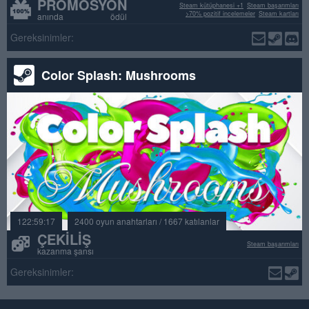
PROMOSYON
Steam kütüphanesi +1
Steam başarımları
>70% pozitif incelemeler
Steam kartları
anında ödül
Gereksinimler:
Color Splash: Mushrooms
122:59:17
2400 oyun anahtarları / 1667 katılanlar
ÇEKILIŞ
Steam başarımları
kazanma şansı
Gereksinimler: