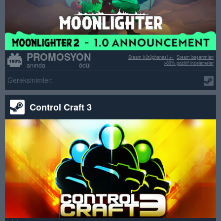
PROMOSYON
Steam kütüphanesi +1
Steam başarımları
>80% pozitif incelemeler
anında ödül
Gereksinimler:
Control Craft 3