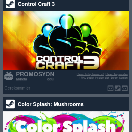
Control Craft 3
PROMOSYON
Steam kütüphanesi +1
Steam başarımları
>70% pozitif incelemeler
Steam kartları
anında ödül
Gereksinimler:
Color Splash: Mushrooms