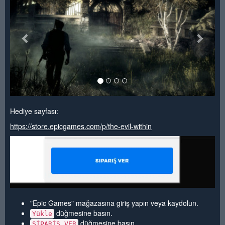
Hediye sayfası:
https://store.epicgames.com/p/the-evil-within
"Epic Games" mağazasına giriş yapın veya kaydolun.
düğmesine basın.
Yükle
düğmesine basın.
SİPARİŞ VER