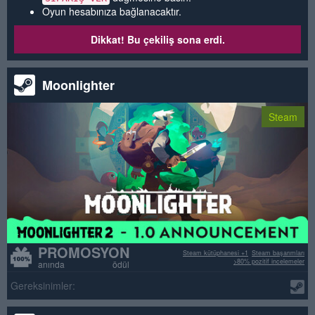
Oyun hesabınıza bağlanacaktır.
Dikkat! Bu çekiliş sona erdi.
Moonlighter
Steam
PROMOSYON
Steam kütüphanesi +1
Steam başarımları
>80% pozitif incelemeler
anında ödül
Gereksinimler: