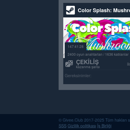
Color Splash: Mush
147:41:28
2400 oyun anahtarları / 1636 katılanlar
ÇEKILIŞ
St
kazanma şansı
Gereksinimler:
© Givee.Club 2017-2025 Tüm hakları saklı
SSS
Gizlilik politikası
İş Birliği