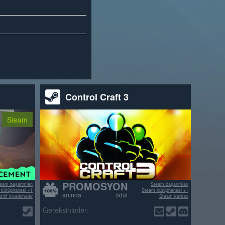
Control Craft 3
Steam
PROMOSYON
eam başarımları
Steam başarımları
kütüphanesi +1
Steam kütüphanesi +1
anında ödül
itif incelemeler
Steam kartları
>70% pozitif incelemeler
Gereksinimler: