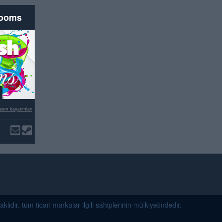
rooms
eam başarımları
dır. tüm ticari markalar ilgili sahiplerinin mülkiyetindedir.