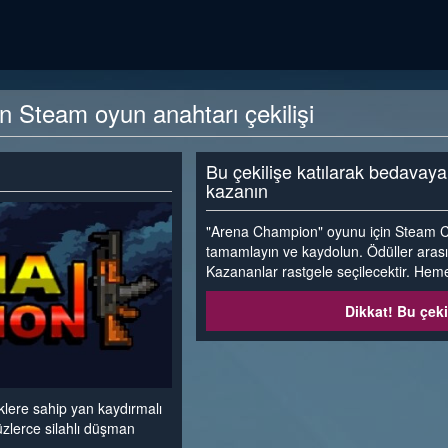
Steam oyun anahtarı çekilişi
Bu çekilişe katılarak bedavay
kazanın
"Arena Champion" oyunu için Steam CD 
tamamlayın ve kaydolun. Ödüller aras
Kazananlar rastgele seçilecektir. Heme
Dikkat! Bu çeki
klere sahip yan kaydırmalı
zlerce silahlı düşman