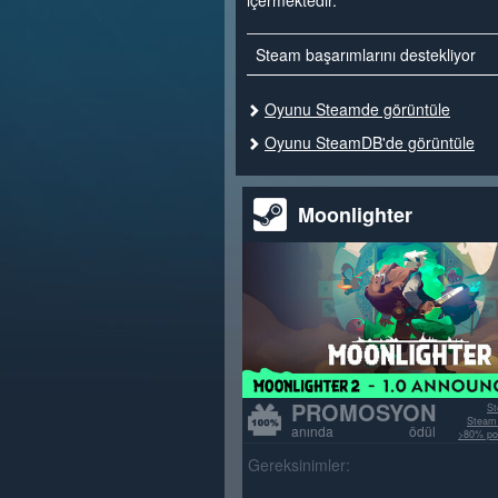
içermektedir.
Steam başarımlarını destekliyor
Oyunu Steamde görüntüle
Oyunu SteamDB'de görüntüle
Moonlighter
PROMOSYON
St
Steam 
anında ödül
>80% poz
Gereksinimler: